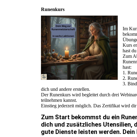
Runenkurs
Im Kurs
bekomm
Übungen
Kurs er
hast du
Zum Abs
Runenme
hast:
1. Rune
2. Run
3. Bind
dich und andere erstellen.
Der Runenkurs wird begleitet durch drei Webinar
teilnehmen kannst.
Einstieg jederzeit möglich. Das Zertifikat wird di
Zum Start bekommst du ein Runen
dich und zusätzliches Utensilien,
gute Dienste leisten werden. Dein